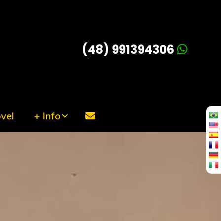
(48) 991394306
vel
+ Info