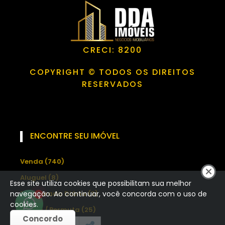
CRECI: 8200
COPYRIGHT © TODOS OS DIREITOS
RESERVADOS
ENCONTRE SEU IMÓVEL
Venda (740)
Aluguel (8)
Esse site utiliza cookies que possibilitam sua melhor
Temporada Diária (3)
navegação. Ao continuar, você concorda com o uso de
1
cookies.
Venda / Permuta (25)
Concordo