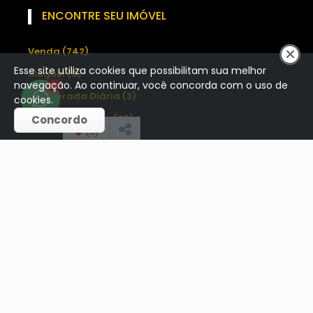
ENCONTRE SEU IMÓVEL
Venda (742)
Esse site utiliza cookies que possibilitam sua melhor
Aluguel (8)
navegação. Ao continuar, você concorda com o uso de
1
Temporada Diária (3)
cookies.
Venda / Permuta (25)
Concordo
(
0
)
CONTATO
(48) 991394306
contato@ddaimoveis.com.br
REDES SOCIAIS