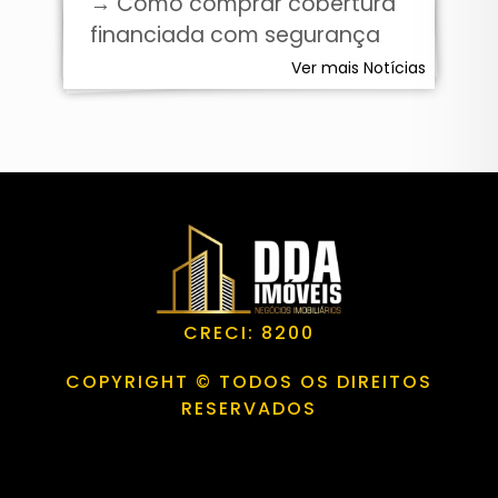
→ Como comprar cobertura
financiada com segurança
Ver mais Notícias
CRECI: 8200
COPYRIGHT © TODOS OS DIREITOS
RESERVADOS