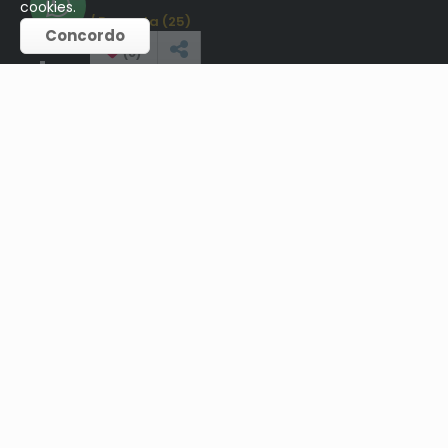
cookies.
Venda / Permuta (25)
Concordo
(
0
)
CONTATO
(48) 991394306
contato@ddaimoveis.com.br
REDES SOCIAIS