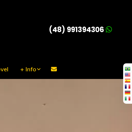
(48) 991394306
vel
+ Info