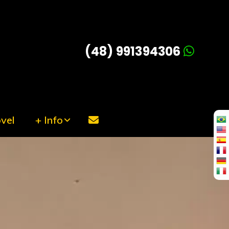
(48) 991394306
vel
+ Info