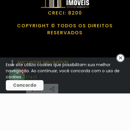
CRECI: 8200
COPYRIGHT © TODOS OS DIREITOS
RESERVADOS
ENCONTRE SEU IMÓVEL
Esse site utiliza cookies que possibilitam sua melhor
navegação. Ao continuar, você concorda com o uso de
1
cookies.
Venda (747)
Concordo
Aluguel (8)
(
0
)
Temporada Diária (3)
Venda / Permuta (25)
CONTATO